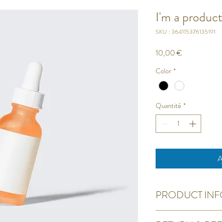
I'm a produc
SKU : 364115376135191
Prix
10,00 €
Color
*
Quantité
*
A
PRODUCT INF
I'm a product detail. I'