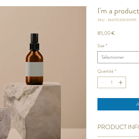
I'm a produc
SKU : 364215376135199
Prix
85,00 €
Size
*
Sélectionner
Quantité
*
A
PRODUCT INF